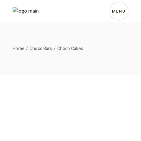
Skip
to
the
MENU
content
Home
Choco Bars
Choco Cakes