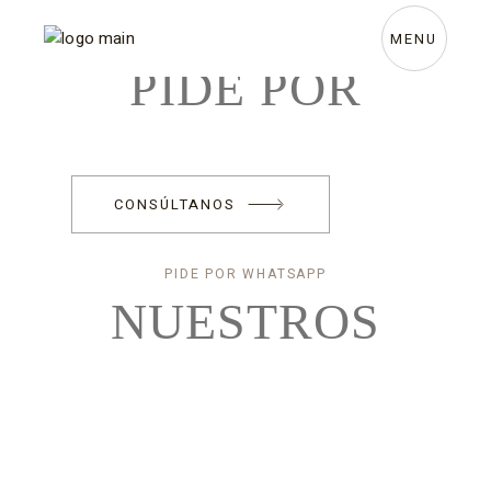
Skip
to
the
MENU
PEDIDO ONLINE
content
PIDE
POR
CONSÚLTANOS
PIDE POR WHATSAPP
NUESTROS